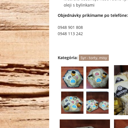
oleji s bylinkami
Objednávky prikímame po telefóne:
0948 901 808
0948 113 242
Kategória:
Syr - torty, misy