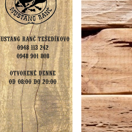
ustang Ranč Tešedíkovo
0948 113 242
0948 901 808
Otvorené denne
od 08:00 do 20:00