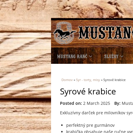
MUSTANG RANČ
SLUŽBY
Nachádzate sa tu
Domov
»
Syr - torty, misy
» Syrové krabice
Syrové krabice
Posted on:
2 March 2025
By:
Must
Exkluzívny darček pre milovníkov sy
perfektný pre gurmánov
krabička obsahuje naše ručne vyro