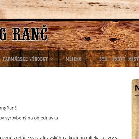
FARMÁRSKE VÝROBKY
MLIEKO
SYR - TORTY, MISY
angRanč
rov vyrovbený na objednávku.
vené zrejúce syry z kravského a kozieho mlieka, a syry v